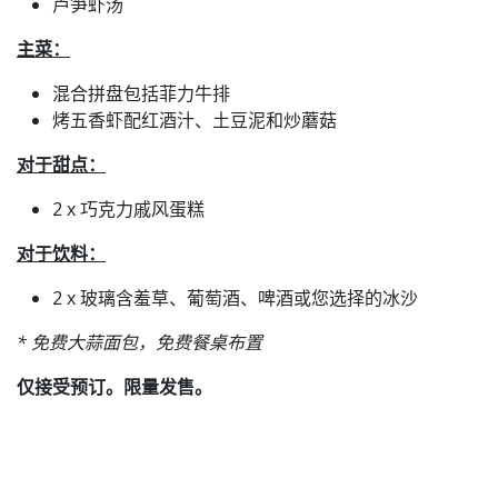
芦笋虾汤
主菜：
混合拼盘包括菲力牛排
烤五香虾配红酒汁、土豆泥和炒蘑菇
对于甜点：
2 x 巧克力戚风蛋糕
对于饮料：
2 x 玻璃含羞草、葡萄酒、啤酒或您选择的冰沙
* 免费大蒜面包，免费餐桌布置
仅接受预订。限量发售。