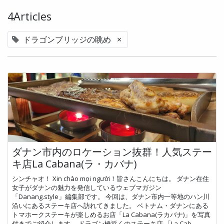
4Articles
ドラゴンブリッジの眺め
×
ダナン市内のロケーション抜群！人気ステー
キ店La Cabana(ラ・カバナ)
シンチャオ！ Xin chào mọi người！皆さんこんにちは。 ダナン在住
女子がダナンの魅力を発信しているウェブマガジン
「Danang.style」編集部です。 今回は、ダナン市内一等地のハン川
沿いにあるステーキ店へ訪れてきました。 ベトナム・ダナンにある
トマホークステーキが楽しめるお店「La Cabana(ラカバナ)」を写真
付きでご紹介します。 ドラゴン橋近くのステーキ店 「La Cab...